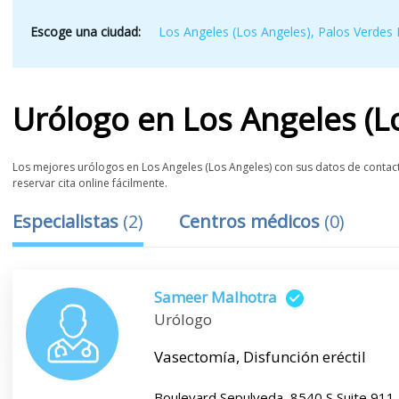
Escoge una ciudad:
Los Angeles (Los Angeles)
,
Palos Verdes 
Urólogo
en
Los Angeles (L
Los mejores urólogos en Los Angeles (Los Angeles) con sus datos de contacto
reservar cita online fácilmente.
Especialistas
(
2
)
Centros médicos
(
0
)
Sameer Malhotra
Urólogo
Vasectomía, Disfunción eréctil
Boulevard Sepulveda, 8540 S Suite 911