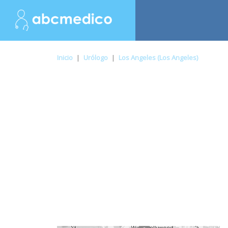
Inicio
|
Urólogo
|
Los Angeles (Los Angeles)