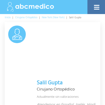
Inicio
|
Cirujano Ortopédico
|
New York (New York)
|
Salil Gupta
Salil Gupta
Cirujano Ortopédico
Actualmente sin valoraciones
Atendemos en Español, Inglés, Hindi