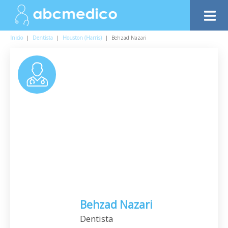
Inicio
|
Dentista
|
Houston (Harris)
|
Behzad Nazari
Behzad Nazari
Dentista